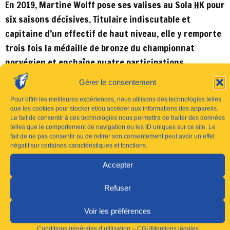
En 2019, Martine Wolff pose ses valises au Sola HK pour
six saisons décisives. Titulaire indiscutable et
capitaine d’un effectif de haut niveau, elle y remporte
trois fois la médaille de bronze du championnat
norvégien et enchaîne quatre participations
consécutives à l’EHF European League. C’est également
Gérer le consentement
à Sola qu’elle évolue aux côtés de Mayssa Pessoa la
Pour offrir les meilleures expériences, nous utilisons des technologies telles
saison passée.
que les cookies pour stocker et/ou accéder aux informations des appareils.
Le fait de consentir à ces technologies nous permettra de traiter des données
L’été dernier, elle choisit de retourner à Larvik pour
telles que le comportement de navigation ou les ID uniques sur ce site. Le
fait de ne pas consentir ou de retirer son consentement peut avoir un effet
une deuxième parenthèse dans ce club qui lui est
négatif sur certaines caractéristiques et fonctions.
familier. Cette saison, elle compte huit matchs de
Accepter
Coupe d’Europe à son compteur.
Refuser
Au total, Martine Wolff affiche un bilan européen
impressionnant : 69 matchs de Coupe d’Europe, dont
Voir les préférences
20 en Ligue des Champions, et 108 buts inscrits à ce
Conditions générales d’utilisation – CGU
Mentions légales