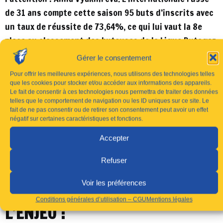
de 31 ans compte cette saison 95 buts d’inscrits avec
un taux de réussite de 73,64%, ce qui lui vaut la 8e
place au classement des buteuses de la Ligue Butagaz
Energie.
Gérer le consentement
Vyakhireva, c’est aussi une médaille d’or aux Jeux
Pour offrir les meilleures expériences, nous utilisons des technologies telles
que les cookies pour stocker et/ou accéder aux informations des appareils.
Olympiques de Rio en 2016 et d’argent à Tokyo en 2020.
Le fait de consentir à ces technologies nous permettra de traiter des données
telles que le comportement de navigation ou les ID uniques sur ce site. Le
En club, elle a également été sacrée meilleure buteuse
fait de ne pas consentir ou de retirer son consentement peut avoir un effet
de la Ligue des Champions en 2024, confirmant son
négatif sur certaines caractéristiques et fonctions.
statut de joueuse de classe mondiale. Sur le terrain,
Accepter
elle se distingue par sa vista et son sens de la
création, capable de donner du rythme au jeu et de
Refuser
faire basculer un match à tout moment, la défense
Voir les préférences
amandinoise devra la surveiller de très près.
Conditions générales d’utilisation – CGU
Mentions légales
L’ENJEU :