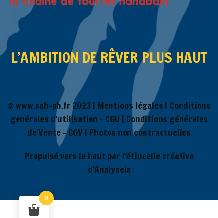
L’AMBITION DE RÊVER PLUS HAUT
© www.sah-ph.fr 2023 |
Mentions légales
|
Conditions
générales d’utilisation – CGU
|
Conditions générales
de Vente – CGV
| Photos non contractuelles
Propulsé vers le haut par l’étincelle créative
d’Analyseia
0