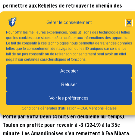
permettre aux Rebelles de retrouver le chemin des
filets en fin de première période. Deux derniers arrêts
magnifiques d’Ophélie Tonds (10 dans la mi-temps) et
Gérer le consentement
des buts d’Elisa Techer et Sabrina Abdellahi donnent
Pour offrir les meilleures expériences, nous utilisons des technologies telles
finalement un peu plus d’air aux Amandinoises qui
que les cookies pour stocker et/ou accéder aux informations des appareils.
Le fait de consentir à ces technologies nous permettra de traiter des données
mènent 19-12 après 30 minutes de jeu.
telles que le comportement de navigation ou les ID uniques sur ce site. Le
fait de ne pas consentir ou de retirer son consentement peut avoir un effet
Seconde période
négatif sur certaines caractéristiques et fonctions.
Accepter
Un matelas perdu au retour des vestiaires, avec deux
Refuser
suspensions de 2 minutes. La première pour Eva Mbata,
auteure de 3 buts dans le premier acte, la deuxième
Voir les préférences
pour Sarah Abdellahi.
Conditions générales d’utilisation – CGU
Mentions légales
Porté par Sofia Deen (4 buts en deuxième mi-temps),
Toulon en profite pour revenir à -3 (22-19) à la 35e
minute. Les Amandinoises s’en remettent à Eva Mbata,