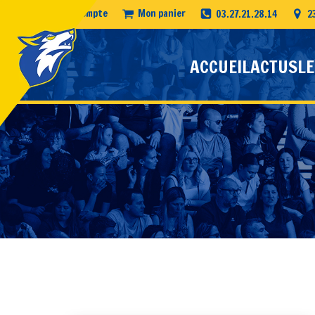
Mon compte
Mon panier
03.27.21.28.14
2
ACCUEIL
ACTUS
LE