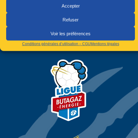
Comment la machine INDIBA est-elle utilisée ?
La machine de
Accepter
TECAR Indiba est utilisée principalement au cabinet[…]
Refuser
LIRE SUITE
Voir les préférences
Conditions générales d’utilisation – CGU
Mentions légales