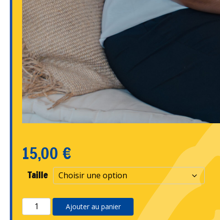
15,00
€
Taille
quantité
Ajouter au panier
de