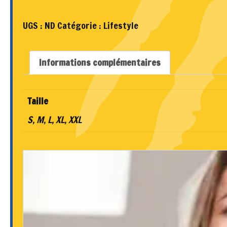
T-
UGS :
ND
Catégorie :
Lifestyle
shirt
lifestyle
Saint-
Informations complémentaires
Amand
Handball
Taille
S, M, L, XL, XXL