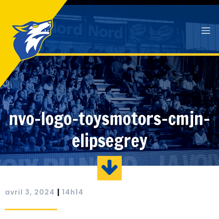
nvo-logo-toysmotors-cmjn-
elipsegrey
|
avril 3, 2024
14h14