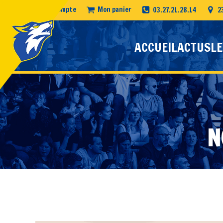
Mon compte
Mon panier
03.27.21.28.14
2
ACCUEIL
ACTUS
LE
N