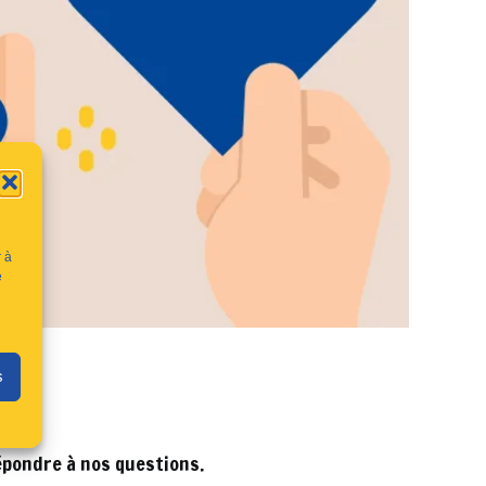
r à
e
s
répondre à nos questions.