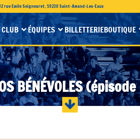
32 rue Emile Seigneuret, 59230 Saint-Amand-Les-Eaux
 CLUB
ÉQUIPES
BILLETTERIE
BOUTIQUE
OS BÉNÉVOLES (épisode 