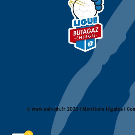
© www.sah-ph.fr 2023 |
Mentions légales
|
Con