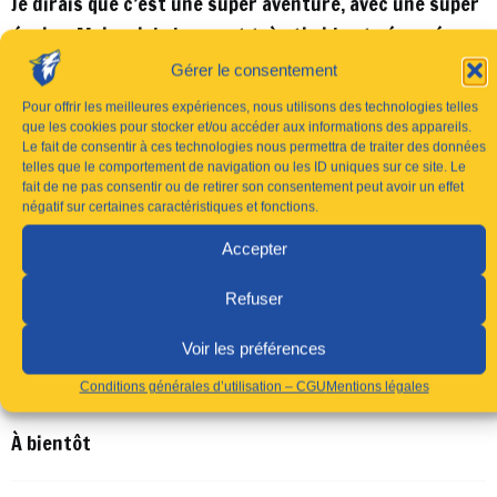
Je dirais que c’est une super aventure, avec une super
équipe. Moi, qui de base est très timide et réservée,
les autres bénévoles ont su me mettre à l’aise dès le
Gérer le consentement
départ. J’ai déjà hâte de recommencer la saison
Pour offrir les meilleures expériences, nous utilisons des technologies telles
prochaine !
que les cookies pour stocker et/ou accéder aux informations des appareils.
Le fait de consentir à ces technologies nous permettra de traiter des données
telles que le comportement de navigation ou les ID uniques sur ce site. Le
Nous tenons à remercier l’ensemble de nos bénévoles
fait de ne pas consentir ou de retirer son consentement peut avoir un effet
négatif sur certaines caractéristiques et fonctions.
pour cette belle saison 23/24 !
Accepter
Si vous aussi vous désirez faire partie de la grand
famille du Saint-Amand Handball Porte du Hainaut,
Refuser
n’attendez plus et répondez au formulaire disponible
Voir les préférences
dans l’onglet « le club » > « devenir bénévole » sur
Conditions générales d’utilisation – CGU
Mentions légales
notre site internet.
À bientôt