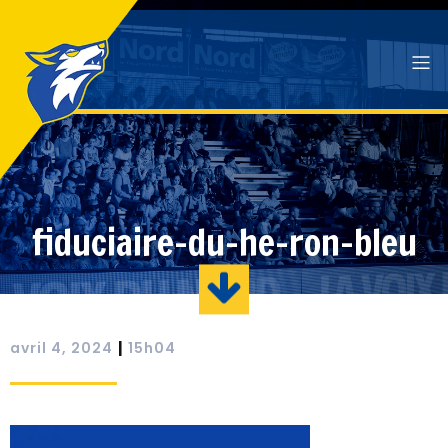
fiduciaire-du-he-ron-bleu
|
avril 4, 2024
15h04