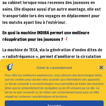
au cabinet lorsque nous recevons des joueuses en
soins. Elle dispose aussi d’un autre avantage, elle est
transportable lors des voyages en déplacement pour
les matchs ayant lieu à l’extérieur.
En quoi la machine INDIBA permet une meilleure
récupération pour les joueuses ?
La machine de TECA, via la génération d’ondes dites de
« radiofréquence », permet d’améliorer la circulation
sanguine, la circulation lymphatique et stimule
Gérer le consentement
l’activité des cellules de « réparation », ce qui est
primordial à la cicatrisation et la récupération. Ce
Pour offrir les meilleures expériences, nous utilisons des technologies telles
que les cookies pour stocker et/ou accéder aux informations des appareils.
type d’onde permet d’agir en profondeur, directement
Le fait de consentir à ces technologies nous permettra de traiter des données
dans le tissu que l’on cherche à traiter que ce soit un
telles que le comportement de navigation ou les ID uniques sur ce site. Le
fait de ne pas consentir ou de retirer son consentement peut avoir un effet
muscle, un tendon, un ligament…
négatif sur certaines caractéristiques et fonctions.
Accepter