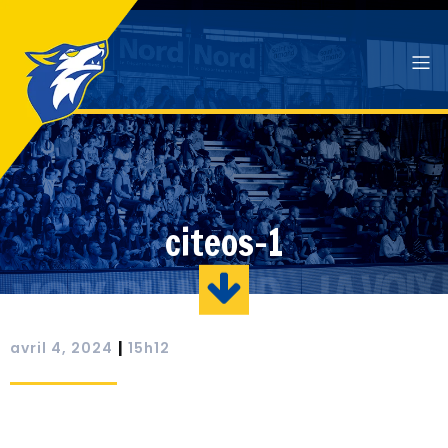
citeos-1
|
avril 4, 2024
15h12