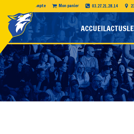
Mon compte
Mon panier
03.27.21.28.14
2
ACCUEIL
ACTUS
LE