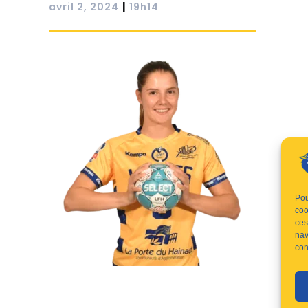
|
avril 2, 2024
19h14
Pou
coo
ces
nav
con