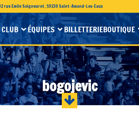
32 rue Emile Seigneuret, 59230 Saint-Amand-Les-Eaux
 CLUB
ÉQUIPES
BILLETTERIE
BOUTIQUE
bogojevic