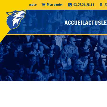
Mon compte
Mon panier
03.27.21.28.14
2
ACCUEIL
ACTUS
LE