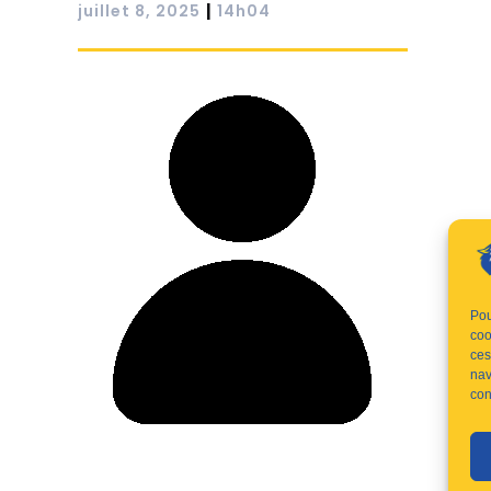
|
juillet 8, 2025
14h04
Pou
coo
ces
nav
con