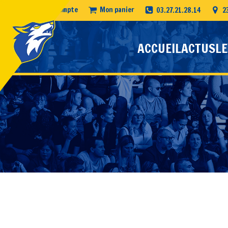
Mon compte
Mon panier
03.27.21.28.14
2
ACCUEIL
ACTUS
LE