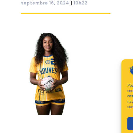
|
septembre 16, 2024
10h22
Pou
coo
ces
nav
con