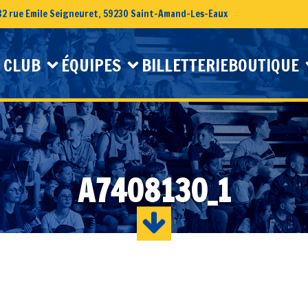
32 rue Emile Seigneuret, 59230 Saint-Amand-Les-Eaux
 CLUB
ÉQUIPES
BILLETTERIE
BOUTIQUE
A7408130_1