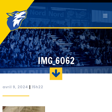
IMG_6062
|
avril 9, 2024
15h22